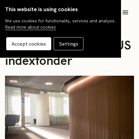
This website is using cookies
SV
We use cookies for functionality, services and analysis.
Read more about cookies
News
Till andelsägare i PLUS
Accept cookies
Settings
indexfonder