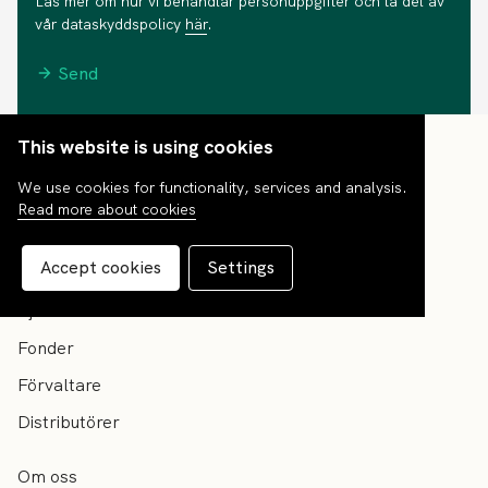
Läs mer om hur vi behandlar personuppgifter och ta del av
vår dataskyddspolicy
här
.
Send
This website is using cookies
We use cookies for functionality, services and analysis.
Read more about cookies
Accept cookies
Settings
Tjänster
Fonder
Förvaltare
Distributörer
Om oss