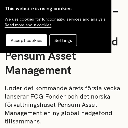
This website is using cookies
SV
We use cookies for functionality, services and analysis.
Read more about cookies
News
Samarbete inleds med
Accept cookies
Settings
Pensum Asset
Management
Under det kommande årets första vecka
lanserar FCG Fonder och det norska
förvaltningshuset Pensum Asset
Management en ny global hedgefond
tillsammans.