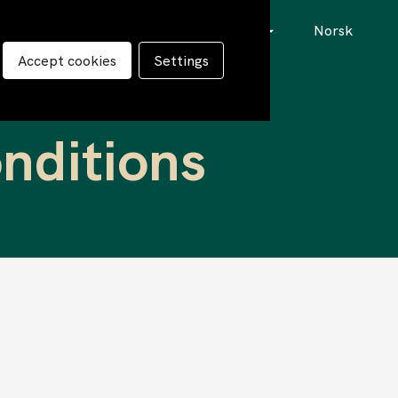
örvaltare
Distributörer
Om oss
Norsk
Accept cookies
Settings
Legal information
der
Hållbarhet
nditions
 till Fondandelsägare
Ledning och Styrelse
dande Handel
Medarbetare
Arbeta hos oss (karriär)
Nyheter och Press
Kontakta oss
Vanliga frågor