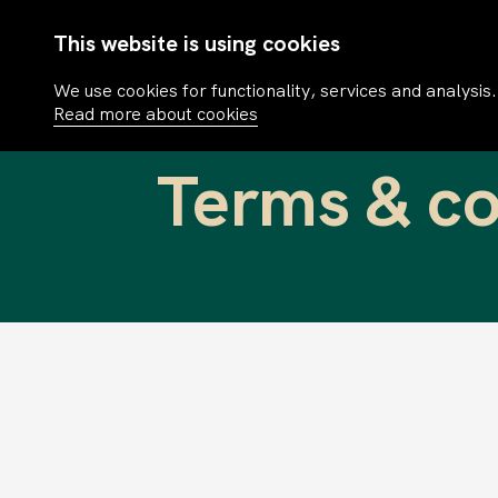
Tjänster
Fonder
F
This website is using cookies
We use cookies for functionality, services and analysis.
Fondhotell
Våra fonder
Read more about cookies
Kapitalförvaltning
Handelskalen
Terms & co
Marknad och Distribution
Underrättelser
Outsourcing
Gränsöverskri
Utveckling