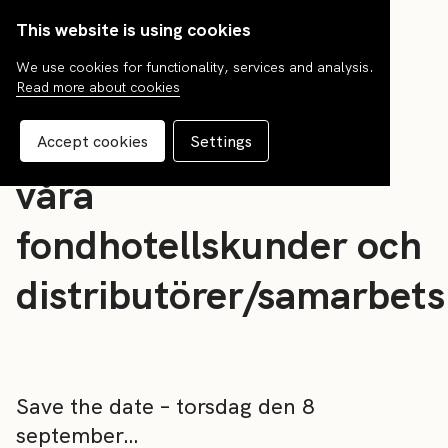
This website is using cookies
We use cookies for functionality, services and analysis.
Read more about cookies
News
Nytt kundevent för
Accept cookies
Settings
våra
fondhotellskunder och
distributörer/samarbets
Save the date – torsdag den 8
september…