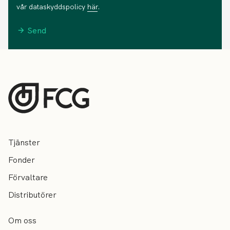
vår dataskyddspolicy
här
.
Send
Tjänster
Fonder
Förvaltare
Distributörer
Om oss