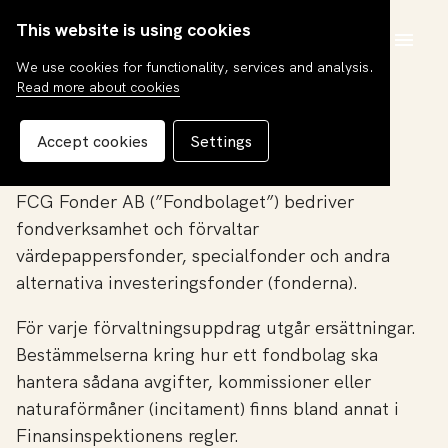
This website is using cookies
SV
We use cookies for functionality, services and analysis.
Read more about cookies
Incitament
Accept cookies
Settings
FCG Fonder AB (”Fondbolaget”) bedriver
fondverksamhet och förvaltar
värdepappersfonder, specialfonder och andra
alternativa investeringsfonder (fonderna).
För varje förvaltningsuppdrag utgår ersättningar.
Bestämmelserna kring hur ett fondbolag ska
hantera sådana avgifter, kommissioner eller
naturaförmåner (incitament) finns bland annat i
Finansinspektionens regler.