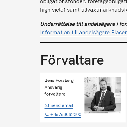
obligationsfonder, företagsobliga
high yield) samt tillväxtmarknads
Underrättelse till andelsägare i fo
Information till andelsägare Pla
Förvaltare
Jens Forsberg
Ansvarig
förvaltare
Send email
+46768082300