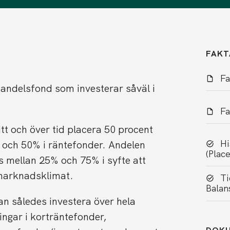
FAKT
Fa
dandelsfond som investerar såväl i
Fa
tt och över tid placera 50 procent
Hi
r och 50% i räntefonder. Andelen
(Plac
s mellan 25% och 75% i syfte att
marknadsklimat.
Ti
Balan
an således investera över hela
ingar i korträntefonder,