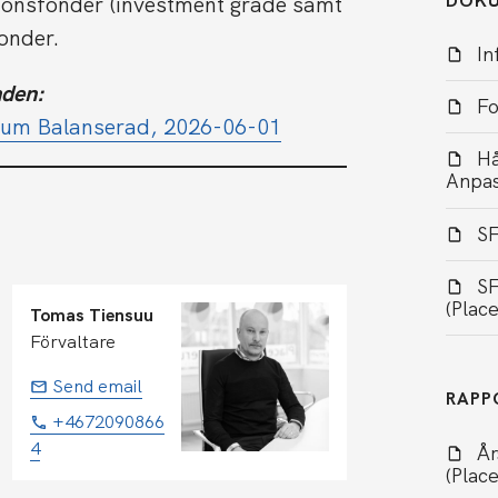
DOK
tionsfonder (investment grade samt
fonder.
In
nden
:
Fo
cerum Balanserad, 2026-06-01
Hå
Anpas
SF
SF
(Plac
Tomas Tiensuu
Förvaltare
Send email
RAPP
+4672090866
4
År
(Plac